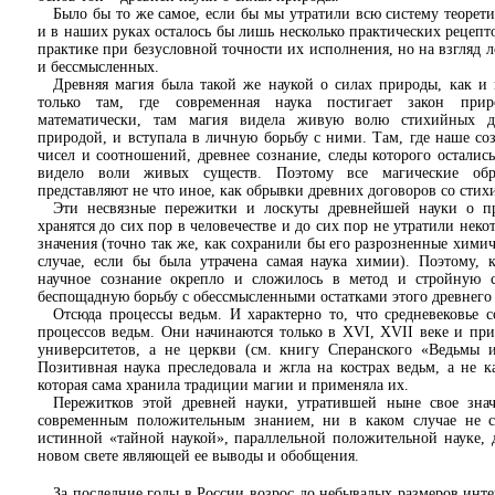
Было бы то же самое, если бы мы утратили всю систему теорет
и в наших руках осталось бы лишь несколько практических рецепт
практике при безусловной точности их исполнения, но на взгляд 
и бессмысленных.
Древняя магия была такой же наукой о силах природы, как и
только там, где современная наука постигает закон при
математически, там магия видела живую волю стихийных д
природой, и вступала в личную борьбу с ними. Там, где наше со
чисел и соотношений, древнее сознание, следы которого остались
видело воли живых существ. Поэтому все магические об
представляют не что иное, как обрывки древних договоров со сти
Эти несвязные пережитки и лоскуты древнейшей науки о п
хранятся до сих пор в человечестве и до сих пор не утратили неко
значения (точно так же, как сохранили бы его разрозненные хими
случае, если бы была утрачена самая наука химии). Поэтому, 
научное сознание окрепло и сложилось в метод и стройную с
беспощадную борьбу с обессмысленными остатками этого древнего
Отсюда процессы ведьм. И характерно то, что средневековье 
процессов ведьм. Они начинаются только в XVI, XVII веке и пр
университетов, а не церкви (см. книгу Сперанского «Ведьмы и
Позитивная наука преследовала и жгла на кострах ведьм, а не ка
которая сама хранила традиции магии и применяла их.
Пережитков этой древней науки, утратившей ныне свое зна
современным положительным знанием, ни в каком случае не с
истинной «тайной наукой», параллельной положительной науке,
новом свете являющей ее выводы и обобщения.
За последние годы в России возрос до небывалых размеров инте