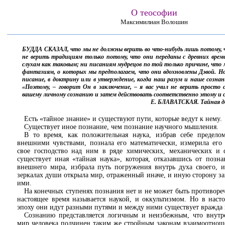
О теософии
Максимилиан Волошин
БУДДА СКАЗАЛ, что мы не должны верить во что-нибудь лишь потому, ч
не верить традициям только потому, что они переданы с древних вре
слухам как таковым; ни писаниям мудрецов по той только причине, что 
фантазиям, о которых мы предполагаем, что они вдохновлены Дэвой. Н
писание, в доктрину или в утверждение, когда наш разум и наше созн
«Поэтому, – говорит Он в заключение, – я вас учил не верить просто с
вашему личному сознанию и затем действовать соответственно этому и с
Е. БЛАВАТСКАЯ. Тайная док
Есть «тайное знание» и существуют пути, которые ведут к нему.
Существует иное познание, чем познание научного мышления.
В то время, как положительная наука, избрав себе предело
внешними чувствами, познала его математически, измерила его
свое господство над ним в ряде химических, механических и 
существует иная «тайная наука», которая, отказавшись от поз
внешнего мира, избрала путь погружения внутрь духа своего, 
зеркалах души открыла мир, отраженный иначе, и иную сторону з
ими.
На конечных ступенях познания нет и не может быть противореч
настоящее время называется наукой, и оккультизмом. Но в нас
эпоху они идут разными путями и между ними существует вражда 
Сознанию представляется логичным и неизбежным, что внутр
мир человека подчинен таким же стройным законам взаимоотнош