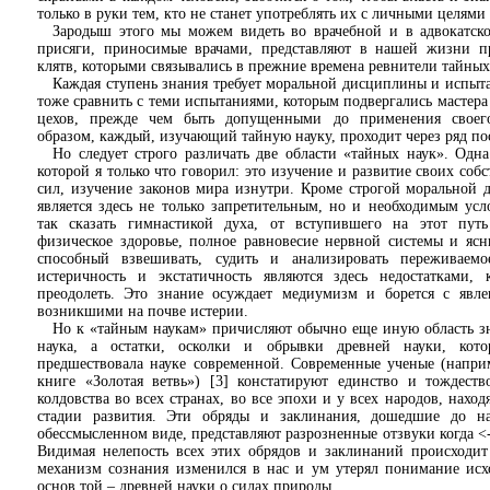
только в руки тем, кто не станет употреблять их с личными целями
Зародыш этого мы можем видеть во врачебной и в адвокатско
присяги, приносимые врачами, представляют в нашей жизни п
клятв, которыми связывались в прежние времена ревнители тайных
Каждая ступень знания требует моральной дисциплины и испыт
тоже сравнить с теми испытаниями, которым подвергались мастера
цехов, прежде чем быть допущенными до применения своего
образом, каждый, изучающий тайную науку, проходит через ряд п
Но следует строго различать две области «тайных наук». Одна 
которой я только что говорил: это изучение и развитие своих со
сил, изучение законов мира изнутри. Кроме строгой моральной 
является здесь не только запретительным, но и необходимым усл
так сказать гимнастикой духа, от вступившего на этот путь
физическое здоровье, полное равновесие нервной системы и яс
способный взвешивать, судить и анализировать переживаемо
истеричность и экстатичность являются здесь недостатками, 
преодолеть. Это знание осуждает медиумизм и борется с явле
возникшими на почве истерии.
Но к «тайным наукам» причисляют обычно еще иную область з
наука, а остатки, осколки и обрывки древней науки, кото
предшествовала науке современной. Современные ученые (напри
книге «Золотая ветвь») [3] констатируют единство и тождест
колдовства во всех странах, во все эпохи и у всех народов, нахо
стадии развития. Эти обряды и заклинания, дошедшие до н
обессмысленном виде, представляют разрозненные отзвуки когда <
Видимая нелепость всех этих обрядов и заклинаний происходит
механизм сознания изменился в нас и ум утерял понимание ис
основ той – древней науки о силах природы.