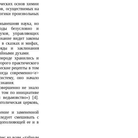
ических основ химии
ов, осуществимых на
логики произвольных
 нынешняя наука, но
роды безусловно и
ухов, управляющих
знание видит законы
 в сказках и мифах,
ряды и заклинания
хийными духами.
рироде хранились и
торого практического
ческие рецепты в том
когда современно<е>
истему, оно начало
 знания.
совершенно не знало
и том по инициативе
 ведьмовство») [4].
толическая церковь,
чение и замененной
ледует смешивать с
 дополняющей ее и в
рес ко всем «тайным