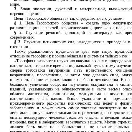
мире.
3.
Закон эволюции, духовной и материальной, выражающий
перевоплощении.
Цели «Теософского общества» так определяются его уставом:
§ 1.
Цель Теософского общества – создать ядро междунаро
различия национальностей, вероисповедания, цвета кожи, пола, каст
§ 2.
Изучение религий, философий и литератур, как дре
современных.
§ 3.
Изучение психических сил, находящихся в природе и в 
состоянии.
Также редакционное предисловие дает еще такую предпос
отношение теософии к прочим областям и системам тайных наук:
«Теософия призывает к изучению оккультных сил в природе челов
напоминает, что во все времена нормальный путь к этому изучени
сперва требовался внутренний путь нравственного очищени
возрождение, просветление, и затем уже давалась сила, могущ
применять знание скрытых законов на благо человечества. В нас
большого увлечения общества изучением оккультизма и сильно
изданий, указывающих на общедоступные и часто весьма опас
области магнетизма, гипнотизма, медиумизма и всякого ро
напоминание очень важно. Всякое уклонение от нормально
преждевременного раскрытия психических сил ведет к физи
заболеваниям и может иметь самые тяжелые последствия не то
легкомысленно увлекается такими экспериментами, но и для всех
опыты несведущего человека столь же опасны в великой психи
природы, как и в лаборатории взрывчатых веществ. Мотив стремящ
должен быть чист: не любопытство и не искание сильны
руководить нами, а только желание познать истину. Тот же, кто 