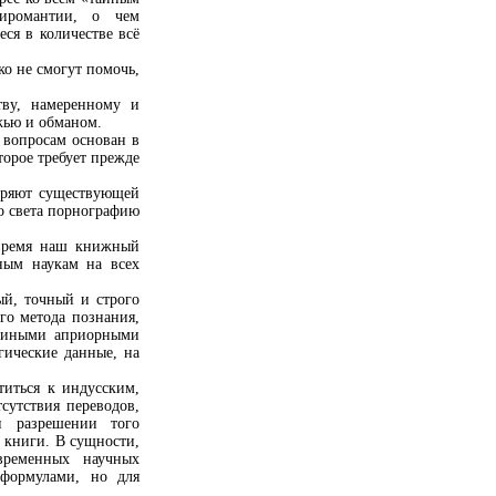
хиромантии, о чем
ся в количестве всё
ько не смогут помочь,
тву, намеренному и
жью и обманом.
м вопросам основан в
торое требует прежде
оряют существующей
о света порнографию
 время наш книжный
ным наукам на всех
й, точный и строго
го метода познания,
е иными априорными
гические данные, на
титься к индусским,
сутствия переводов,
и разрешении того
 книги. В сущности,
временных научных
 формулами, но для