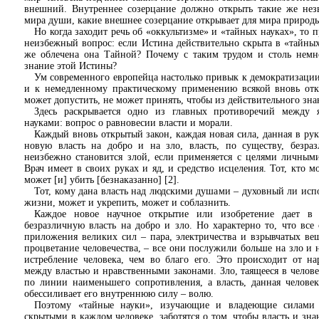
внешний. Внутреннее созерцание должно открыть такие же нез
мира души, какие внешнее созерцание открывает для мира природ
Но когда заходит речь об «оккультизме» и «тайных науках», то п
неизбежный вопрос: если Истина действительно скрыта в «тайных
же облечена она Тайной? Почему с таким трудом и столь немн
знание этой Истины?
Ум современного европейца настолько привык к демократизации 
и к немедленному практическому применению всякой вновь отк
может допустить, не может принять, чтобы из действительного знан
Здесь раскрывается одно из главных противоречий между
науками: вопрос о равновесии власти и морали.
Каждый вновь открытый закон, каждая новая сила, данная в рук
новую власть на добро и на зло, власть, по существу, безраз
неизбежно становится злой, если применяется с целями личным
Врач имеет в своих руках и яд, и средство исцеления. Тот, кто мо
может [и] убить [безнаказанно] [2].
Тот, кому дана власть над людскими душами – духовный ли исп
жизни, может и укрепить, может и соблазнить.
Каждое новое научное открытие или изобретение дает в 
безразличную власть на добро и зло. Но характерно то, что все 
приложения великих сил – пара, электричества и взрывчатых ве
процветание человечества, – все они послужили больше на зло и 
истребление человека, чем во благо его. Это происходит от н
между властью и нравственными законами. Зло, таящееся в челове
по линии наименьшего сопротивления, а власть, данная челове
обессиливает его внутреннюю силу – волю.
Поэтому «тайные науки», изучающие и владеющие силами 
скрытыми в каждом человеке, заботятся о том, чтобы власть и зн