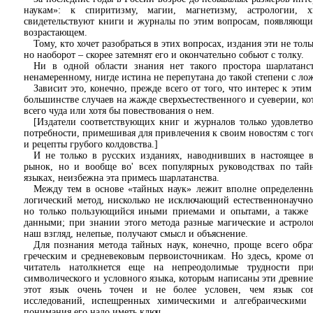
наукам»: к спиритизму, магии, магнетизму, астрологии, 
свидетельствуют книги и журналы по этим вопросам, появляющие
возрастающем.
Тому, кто хочет разобраться в этих вопросах, издания эти не тол
но наоборот – скорее затемнят его и окончательно собьют с толку.
Ни в одной области знания нет такого простора шарлатанс
ненамеренному, нигде истина не перепутана до такой степени с ло
Зависит это, конечно, прежде всего от того, что интерес к эти
большинстве случаев на жажде сверхъестественного и суеверии, ко
всего чуда или хотя бы повествования о нем.
[Издатели соответствующих книг и журналов только удовлетв
потребности, примешивая для привлечения к своим новостям с тог
и рецепты грубого колдовства.]
И не только в русских изданиях, наводнивших в настоящее
рынок, но и вообще во' всех популярных руководствах по тай
языках, неизбежна эта примесь шарлатанства.
Между тем в основе «тайных наук» лежит вполне определенны
логический метод, нисколько не исключающий естественнонаучно
но только пользующийся иными приемами и опытами, а такж
данными; при знании этого метода разные магические и астроло
наш взгляд, нелепые, получают смысл и объяснение.
Для познания метода тайных наук, конечно, проще всего обра
греческим и средневековым первоисточникам. Но здесь, кроме от
читатель натолкнется еще на непреодолимые трудности пр
символического и условного языка, которым написаны эти древние
этот язык очень точен и не более условен, чем язык со
исследований, испещренных химическими и алгебраическими
понимания его надо иметь ключ.