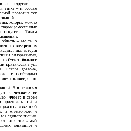
 и во зло другим.
й этике – и особые
рямой прототип тех
 знаний.
ания, которые можно
 старых ремесленных
 искусства. Таким
освящений.
область – это та, о
бственных внутренних
дисциплины, которая
овием саморазвития,
 требуется большое
ный критический ум,
е. Слепое доверие,
которые необходимо
ниями ясновидения,
наний. Это не живая
рая в человечестве
мер, Фрэзер в своей
во приемов магий и
дящихся на известной
ас в отрывочном и
-то> единого знания.
 от того, что самый
ходных принципов и