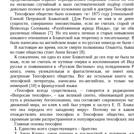
на несколько случайный и мало систематический подбор статей
довольно полное и цельное изложение целей и доктрин Теософског
Теософское общество было основано <в> 1875 году [гениально
Еленой Петровной Блаватской. [Для России ее имя и ее деятел
сущности, совершенно неизвестными, если не считать старой о
Всеволода Соловьева «Разоблаченная жрица Изиды», где он обв
различных обманах [7]. Но эта книга личных и старых невыяснен
никакого отношения к Блаватской как теоретику и писательнице. 
были написаны на английском языке и по-русски никогда не были 
В настоящее же время, после смерти полковника Олькотта, бывш
во главе общества стоит Анни Безант [8].
К сожалению, ни одна из книг Блаватской до сих пор не была п
язык, если не считать ее путевые очерки и воспоминания об Ин
русски и появившиеся в «Русском Вестнике» под псевдонимом Ра
книга, очень увлекательная и фантастическая, не имеет ни
доктринам Теософского общества. Все же остальные книги ее
теософской литературы, написаны по-английски, и только ча
немецкий [10] и французский языки.
«Теософия всегда существовала, – говорится в редакцио
«Вопросам теософии», – как великий синтез, обнимающий религ
путь к реальному богопознанию, она составляет сокровенную час
движений мира, но ключ к ней был утерян и заслуга Е. П. Блават
что она передала его западному миру». Поэтому ни в каком
отождествлять вполне теософию и Теософское общество, ко
скромным целям распространения и популяризации теософских зн
Главные основы теософии:
1.
Единство всего существующего – братство.
2.
Закон Кармы, закон причин и последствий в духовном, ка