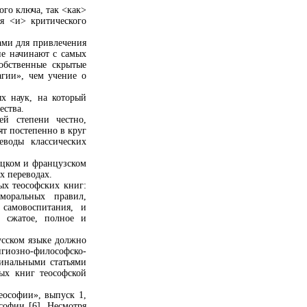
ого ключа, так <как>
я <и> критического
ами для привлечения
не начинают с самых
обственные скрытые
гии», чем учение о
х наук, на который
ества.
ей степени честно,
ят постепенно в круг
воды классических
ецком и французском
х переводах.
ых теософских книг:
моральных правил,
 самовоспитания, и
 сжатое, полное и
усском языке должно
гиозно-философско-
гинальными статьями
ных книг теософской
ософии», выпуск 1,
софии [6]. Несмотря