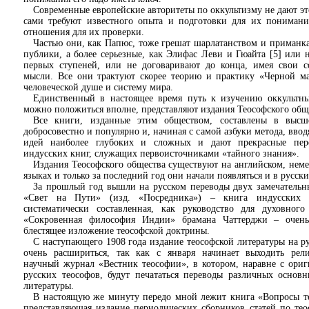
Современные европейские авторитеты по оккультизму не дают эт
сами требуют известного опыта и подготовки для их понимани
отношения для их проверки.
Частью они, как Папюс, тоже грешат шарлатанством и приманк
публики, а более серьезные, как Элифас Леви и Гюайта [5] или 
первых ступеней, или не договаривают до конца, имея свои с
мысли. Все они трактуют скорее теорию и практику «Черной ма
человеческой душе и систему мира.
Единственный в настоящее время путь к изучению оккультны
можно положиться вполне, представляют издания Теософского общ
Все книги, изданные этим обществом, составлены в высш
добросовестно и популярно и, начиная с самой азбуки метода, ввод
идей наиболее глубоких и сложных и дают прекрасные пере
индусских книг, служащих первоисточниками «тайного знания».
Издания Теософского общества существуют на английском, нем
языках и только за последний год они начали появляться и в русски
За прошлый год вышли на русском переводы двух замечательн
«Свет на Пути» (изд. «Посредника») – книга индусских 
систематически составленная, как руководство для духовного
«Сокровенная философия Индии» брамана Чаттерджи – очень
блестящее изложение теософской доктрины.
С наступающего 1908 года издание теософской литературы на р
очень расшириться, так как с января начинает выходить рели
научный журнал «Вестник теософии», в котором, наравне с ори
русских теософов, будут печататься переводы различных основ
литературы.
В настоящую же минуту передо мной лежит книга «Вопросы те
представляющая издание периодических сборников статей по тео