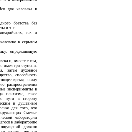
ся для человека в
дного братства без
ы и т. п.
внеарийских, так и
человеке в скрытом
ылку, определяющую
ека и, вместе с тем,
ю имел три ступени:
я, затем духовное
ество, способность
тоящее время, ввиду
го распространения
ные эксперименты в
да психизма, такое
го пути в сторону
ческим и душевным
лько для того, кто
 окружающих. Смелые
ческой лаборатории
егося в лабораторию
х ощущений должно
ищет истину с чистым