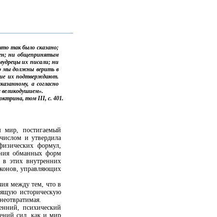
то так было сказано;
мен; ни общепринятым
мудрецы их писали; ни
о мы должны верить в
ание их подтверждают.
казанному, а согласно
 великодушием».
трина, том III, с. 401.
м мир, постигаемый
 числом и утвердила
физических формул,
нания обманных форм
и в этих внутренних
аконов, управляющих
ия между тем, что в
тоящую историческую
неотвратимая.
енний, психический
ений сил, как и мир