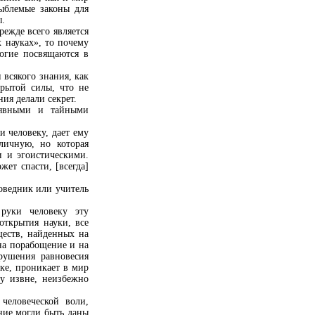
ыблемые законы для
ы.
режде всего является
 науках», то почему
огие посвящаются в
всякого знания, как
рытой силы, что не
ия делали секрет.
 явными и тайными
и человеку, дает ему
личную, но которая
и и эгоистическими.
жет спасти, [всегда]
оведник или учитель
руки человеку эту
открытия науки, все
ществ, найденных на
на порабощение и на
арушения равновесия
ке, проникает в мир
ку извне, неизбежно
человеческой воли,
ание могли быть даны