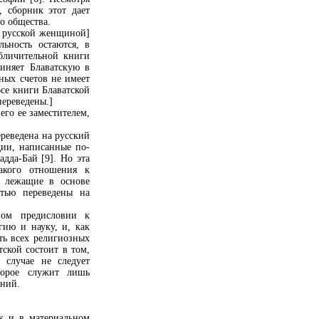
, сборник этот дает
о общества.
й русской женщиной]
ьность остаются, в
бличительной книги
иняет Блаватскую в
ных счетов не имеет
Все книги Блаватской
переведены.]
его ее заместителем,
ереведена на русский
дии, написанные по-
дда-Бай [9]. Но эта
какого отношения к
, лежащие в основе
стью переведены на
нном предисловии к
ию и науку, и, как
ть всех религиозных
ской состоит в том,
 случае не следует
торое служит лишь
аний.
к и в материальном