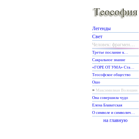
Легенды
Свет
Человек: фрагмен…
Третье послание к…
Сакральное знание
«ГОРЕ ОТ УМА» Ста…
Теософское общество
Ошо
»
Максимилиан Волошин
Она совершила чудо
Елена Блаватская
О символе и символич…
на главную